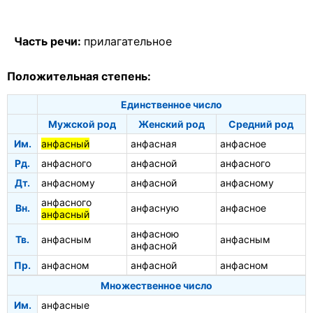
Часть речи:
прилагательное
Положительная степень:
Единственное число
Мужской род
Женский род
Средний род
Им.
анфасный
анфасная
анфасное
Рд.
анфасного
анфасной
анфасного
Дт.
анфасному
анфасной
анфасному
анфасного
Вн.
анфасную
анфасное
анфасный
анфасною
Тв.
анфасным
анфасным
анфасной
Пр.
анфасном
анфасной
анфасном
Множественное число
Им.
анфасные