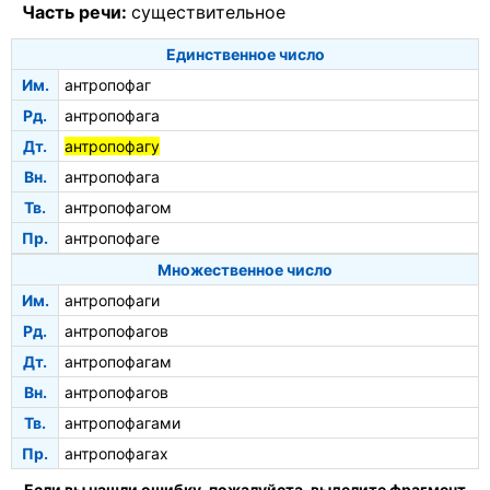
Часть речи:
существительное
Единственное число
Им.
антропофаг
Рд.
антропофага
Дт.
антропофагу
Вн.
антропофага
Тв.
антропофагом
Пр.
антропофаге
Множественное число
Им.
антропофаги
Рд.
антропофагов
Дт.
антропофагам
Вн.
антропофагов
Тв.
антропофагами
Пр.
антропофагах
Если вы нашли ошибку, пожалуйста, выделите фрагмент