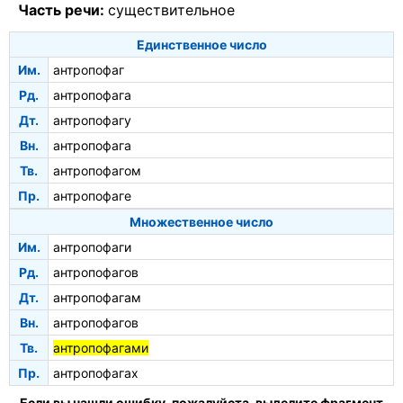
Часть речи:
существительное
Единственное число
Им.
антропофаг
Рд.
антропофага
Дт.
антропофагу
Вн.
антропофага
Тв.
антропофагом
Пр.
антропофаге
Множественное число
Им.
антропофаги
Рд.
антропофагов
Дт.
антропофагам
Вн.
антропофагов
Тв.
антропофагами
Пр.
антропофагах
Если вы нашли ошибку, пожалуйста, выделите фрагмент