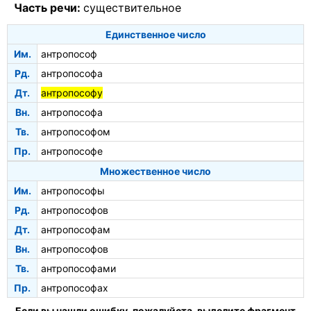
Часть речи:
существительное
Единственное число
Им.
антропософ
Рд.
антропософа
Дт.
антропософу
Вн.
антропософа
Тв.
антропософом
Пр.
антропософе
Множественное число
Им.
антропософы
Рд.
антропософов
Дт.
антропософам
Вн.
антропософов
Тв.
антропософами
Пр.
антропософах
Если вы нашли ошибку, пожалуйста, выделите фрагмент