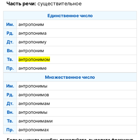
Часть речи:
существительное
Единственное число
Им.
антропоним
Рд.
антропонима
Дт.
антропониму
Вн.
антропоним
Тв.
антропонимом
Пр.
антропониме
Множественное число
Им.
антропонимы
Рд.
антропонимов
Дт.
антропонимам
Вн.
антропонимы
Тв.
антропонимами
Пр.
антропонимах
Если вы нашли ошибку, пожалуйста, выделите фрагмент