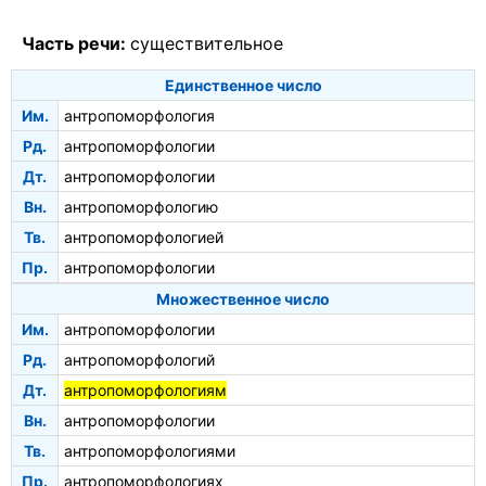
Часть речи:
существительное
Единственное число
Им.
антропоморфология
Рд.
антропоморфологии
Дт.
антропоморфологии
Вн.
антропоморфологию
Тв.
антропоморфологией
Пр.
антропоморфологии
Множественное число
Им.
антропоморфологии
Рд.
антропоморфологий
Дт.
антропоморфологиям
Вн.
антропоморфологии
Тв.
антропоморфологиями
Пр.
антропоморфологиях