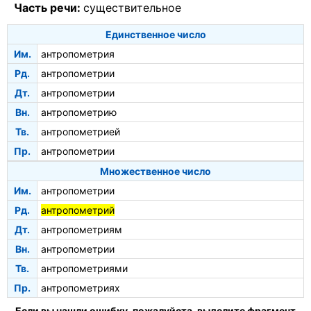
Часть речи:
существительное
Единственное число
Им.
антропометрия
Рд.
антропометрии
Дт.
антропометрии
Вн.
антропометрию
Тв.
антропометрией
Пр.
антропометрии
Множественное число
Им.
антропометрии
Рд.
антропометрий
Дт.
антропометриям
Вн.
антропометрии
Тв.
антропометриями
Пр.
антропометриях
Если вы нашли ошибку, пожалуйста, выделите фрагмент