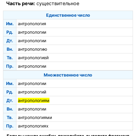
Часть речи:
существительное
Единственное число
Им.
антропология
Рд.
антропологии
Дт.
антропологии
Вн.
антропологию
Тв.
антропологией
Пр.
антропологии
Множественное число
Им.
антропологии
Рд.
антропологий
Дт.
антропологиям
Вн.
антропологии
Тв.
антропологиями
Пр.
антропологиях
Если вы нашли ошибку, пожалуйста, выделите фрагмент