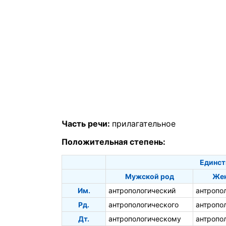
Часть речи:
прилагательное
Положительная степень:
Единст
Мужской род
Жен
Им.
антропологический
антропо
Рд.
антропологического
антропо
Дт.
антропологическому
антропо