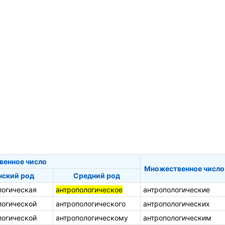
венное число
Множественное число
ский род
Средний род
логическая
антропологическое
антропологические
логической
антропологического
антропологических
логической
антропологическому
антропологическим