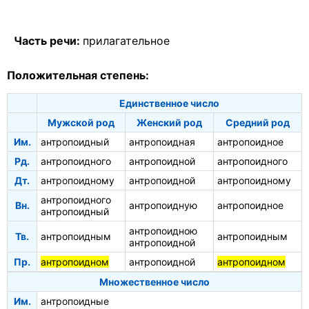
Часть речи:
прилагательное
Положительная степень:
Единственное число
Мужской род
Женский род
Средний род
Им.
антропоидный
антропоидная
антропоидное
Рд.
антропоидного
антропоидной
антропоидного
Дт.
антропоидному
антропоидной
антропоидному
антропоидного
Вн.
антропоидную
антропоидное
антропоидный
антропоидною
Тв.
антропоидным
антропоидным
антропоидной
Пр.
антропоидном
антропоидной
антропоидном
Множественное число
Им.
антропоидные