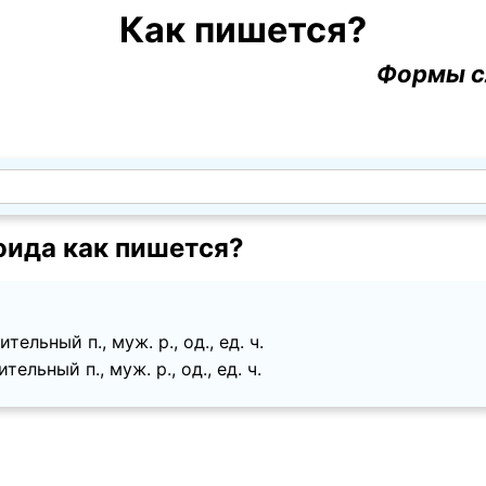
Как пишется?
Формы с
оида как пишется?
ельный п., муж. p., од., ед. ч.
ельный п., муж. p., од., ед. ч.