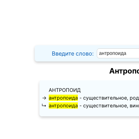
Введите слово:
Антроп
АНТРОПОИД
→
антропоида
- существительное, родит
↳
антропоида
- существительное, винит