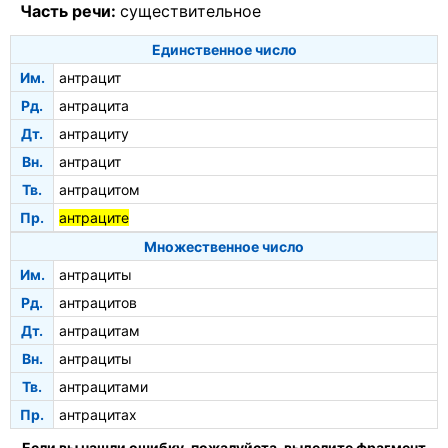
Часть речи:
существительное
Единственное число
Им.
антрацит
Рд.
антрацита
Дт.
антрациту
Вн.
антрацит
Тв.
антрацитом
Пр.
антраците
Множественное число
Им.
антрациты
Рд.
антрацитов
Дт.
антрацитам
Вн.
антрациты
Тв.
антрацитами
Пр.
антрацитах
Если вы нашли ошибку, пожалуйста, выделите фрагмент