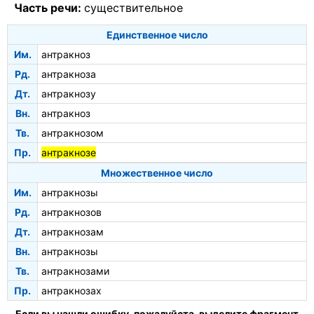
Часть речи:
существительное
Единственное число
Им.
антракноз
Рд.
антракноза
Дт.
антракнозу
Вн.
антракноз
Тв.
антракнозом
Пр.
антракнозе
Множественное число
Им.
антракнозы
Рд.
антракнозов
Дт.
антракнозам
Вн.
антракнозы
Тв.
антракнозами
Пр.
антракнозах
Если вы нашли ошибку, пожалуйста, выделите фрагмент