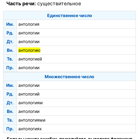
Часть речи:
существительное
Единственное число
Им.
антология
Рд.
антологии
Дт.
антологии
Вн.
антологию
Тв.
антологией
Пр.
антологии
Множественное число
Им.
антологии
Рд.
антологий
Дт.
антологиям
Вн.
антологии
Тв.
антологиями
Пр.
антологиях
Если вы нашли ошибку, пожалуйста, выделите фрагмент