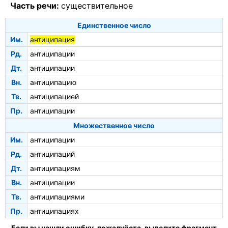
Часть речи:
существительное
Единственное число
Им.
антиципация
Рд.
антиципации
Дт.
антиципации
Вн.
антиципацию
Тв.
антиципацией
Пр.
антиципации
Множественное число
Им.
антиципации
Рд.
антиципаций
Дт.
антиципациям
Вн.
антиципации
Тв.
антиципациями
Пр.
антиципациях
Если вы нашли ошибку, пожалуйста, выделите фрагмент