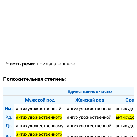
Часть речи:
прилагательное
Положительная степень:
Единственное число
Мужской род
Женский род
Сред
Им.
антихудожественный
антихудожественная
антихудо
Рд.
антихудожественного
антихудожественной
антихудо
Дт.
антихудожественному
антихудожественной
антихудо
антихудожественного
Вн.
антихудожественную
антихудо