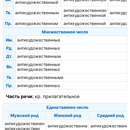
антихудожественный
антихудожественною
Тв.
антихудожественным
антихудо
антихудожественной
Пр.
антихудожественном
антихудожественной
антихудо
Множественное число
Им.
антихудожественные
Рд.
антихудожественных
Дт.
антихудожественным
антихудожественные
Вн.
антихудожественных
Тв.
антихудожественными
Пр.
антихудожественных
Часть речи:
кр. прилагательное
Единственное число
Мужской род
Женский род
Средний род
антихудожественен
антихудожественна
антихудожественн
антихудожествен