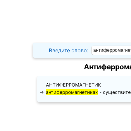
Введите слово:
Антиферрома
АНТИФЕРРОМАГНЕТИК
→
антиферромагнетиках
- существител