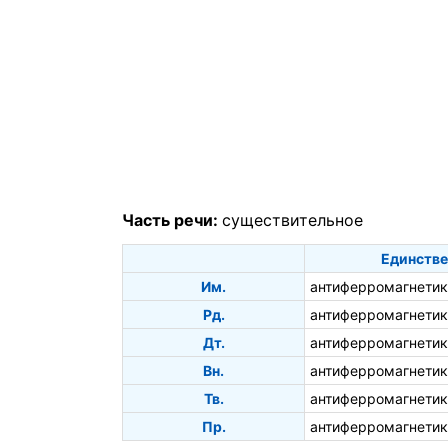
Часть речи:
существительное
Единстве
Им.
антиферромагнетик
Рд.
антиферромагнетик
Дт.
антиферромагнетик
Вн.
антиферромагнетик
Тв.
антиферромагнети
Пр.
антиферромагнетик