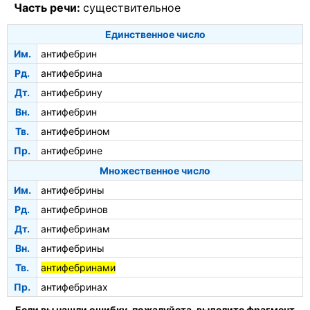
Часть речи:
существительное
Единственное число
Им.
антифебрин
Рд.
антифебрина
Дт.
антифебрину
Вн.
антифебрин
Тв.
антифебрином
Пр.
антифебрине
Множественное число
Им.
антифебрины
Рд.
антифебринов
Дт.
антифебринам
Вн.
антифебрины
Тв.
антифебринами
Пр.
антифебринах
Если вы нашли ошибку, пожалуйста, выделите фрагмент