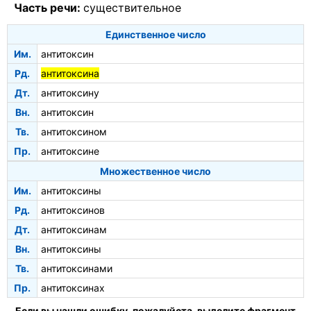
Часть речи:
существительное
Единственное число
Им.
антитоксин
Рд.
антитоксина
Дт.
антитоксину
Вн.
антитоксин
Тв.
антитоксином
Пр.
антитоксине
Множественное число
Им.
антитоксины
Рд.
антитоксинов
Дт.
антитоксинам
Вн.
антитоксины
Тв.
антитоксинами
Пр.
антитоксинах
Если вы нашли ошибку, пожалуйста, выделите фрагмент