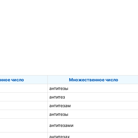
нное число
Множественное число
антитезы
антитез
антитезам
антитезы
антитезами
антитезах