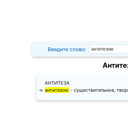
Введите слово:
Антите
АНТИТЕЗА
→
антитезою
- существительное, творит