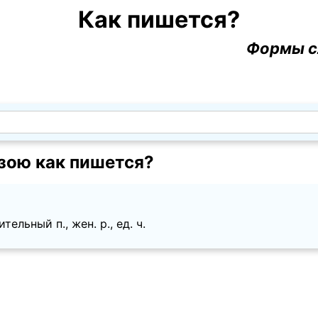
Как пишется?
Формы с
зою как пишется?
ельный п., жен. p., ед. ч.