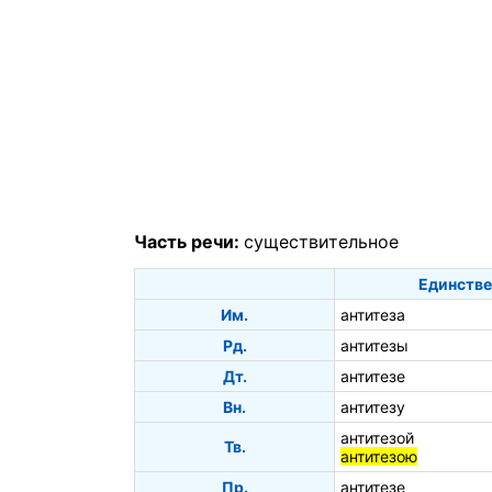
Часть речи:
существительное
Единстве
Им.
антитеза
Рд.
антитезы
Дт.
антитезе
Вн.
антитезу
антитезой
Тв.
антитезою
Пр.
антитезе