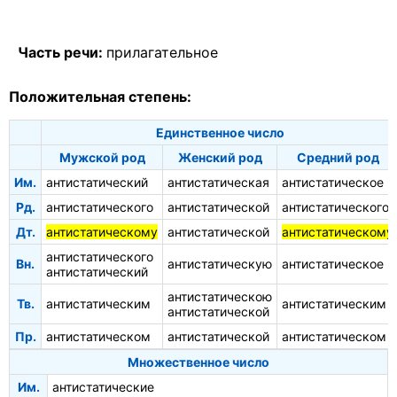
Часть речи:
прилагательное
Положительная степень:
Единственное число
Мужской род
Женский род
Средний род
Им.
антистатический
антистатическая
антистатическое
Рд.
антистатического
антистатической
антистатического
Дт.
антистатическому
антистатической
антистатическому
антистатического
Вн.
антистатическую
антистатическое
антистатический
антистатическою
Тв.
антистатическим
антистатическим
антистатической
Пр.
антистатическом
антистатической
антистатическом
Множественное число
Им.
антистатические