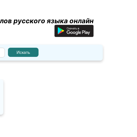
лов русского языка онлайн