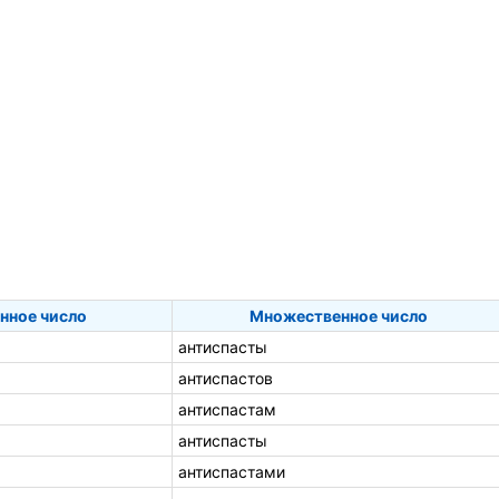
нное число
Множественное число
антиспасты
антиспастов
антиспастам
антиспасты
антиспастами