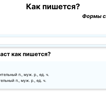
Как пишется?
Формы с
аст как пишется?
ельный п., муж. p., ед. ч.
льный п., муж. p., ед. ч.