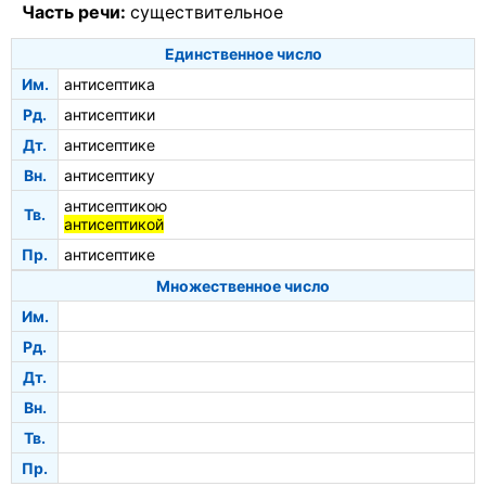
Часть речи:
существительное
Единственное число
Им.
антисептика
Рд.
антисептики
Дт.
антисептике
Вн.
антисептику
антисептикою
Тв.
антисептикой
Пр.
антисептике
Множественное число
Им.
Рд.
Дт.
Вн.
Тв.
Пр.