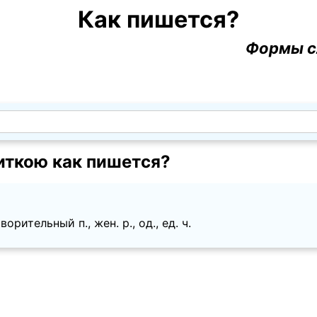
Как пишется?
Формы с
иткою как пишется?
рительный п., жен. p., од., ед. ч.