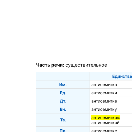
Часть речи:
существительное
Единстве
Им.
антисемитка
Рд.
антисемитки
Дт.
антисемитке
Вн.
антисемитку
антисемиткою
Тв.
антисемиткой
Пр.
антисемитке