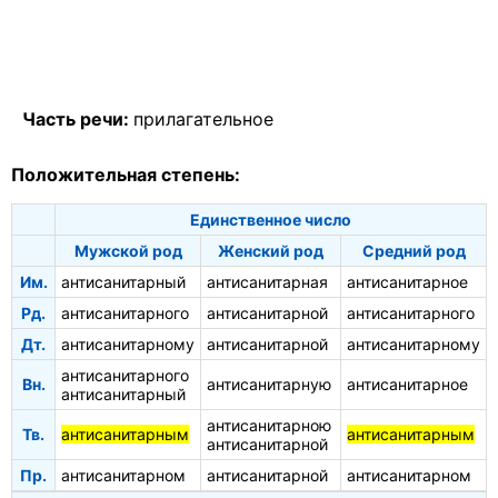
Часть речи:
прилагательное
Положительная степень:
Единственное число
Мужской род
Женский род
Средний род
Им.
антисанитарный
антисанитарная
антисанитарное
Рд.
антисанитарного
антисанитарной
антисанитарного
Дт.
антисанитарному
антисанитарной
антисанитарному
антисанитарного
Вн.
антисанитарную
антисанитарное
антисанитарный
антисанитарною
Тв.
антисанитарным
антисанитарным
антисанитарной
Пр.
антисанитарном
антисанитарной
антисанитарном