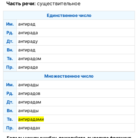
Часть речи:
существительное
Единственное число
Им.
антирад
Рд.
антирада
Дт.
антираду
Вн.
антирад
Тв.
антирадом
Пр.
антираде
Множественное число
Им.
антирады
Рд.
антирадов
Дт.
антирадам
Вн.
антирады
Тв.
антирадами
Пр.
антирадах
Если вы нашли ошибку, пожалуйста, выделите фрагмент