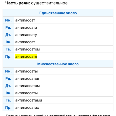
Часть речи:
существительное
Единственное число
Им.
антипассат
Рд.
антипассата
Дт.
антипассату
Вн.
антипассат
Тв.
антипассатом
Пр.
антипассате
Множественное число
Им.
антипассаты
Рд.
антипассатов
Дт.
антипассатам
Вн.
антипассаты
Тв.
антипассатами
Пр.
антипассатах
Если вы нашли ошибку, пожалуйста, выделите фрагмент