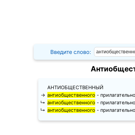
Введите слово:
Антиобщест
АНТИОБЩЕСТВЕННЫЙ
→
антиобщественного
- прилагательное
↳
антиобщественного
- прилагательное
↳
антиобщественного
- прилагательное,