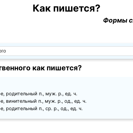
Как пишется?
Формы с
венного как пишется?
, родительный п., муж. p., ед. ч.
, винительный п., муж. p., од., ед. ч.
 родительный п., ср. p., од., ед. ч.