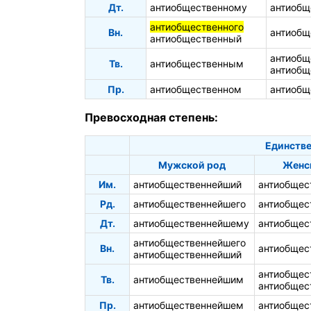
Дт.
антиобщественному
антиобщ
антиобщественного
Вн.
антиобщ
антиобщественный
антиобщ
Тв.
антиобщественным
антиобщ
Пр.
антиобщественном
антиобщ
Превосходная степень:
Единстве
Мужской род
Женс
Им.
антиобщественнейший
антиобщес
Рд.
антиобщественнейшего
антиобщес
Дт.
антиобщественнейшему
антиобщес
антиобщественнейшего
Вн.
антиобщес
антиобщественнейший
антиобщес
Тв.
антиобщественнейшим
антиобщес
Пр.
антиобщественнейшем
антиобщес