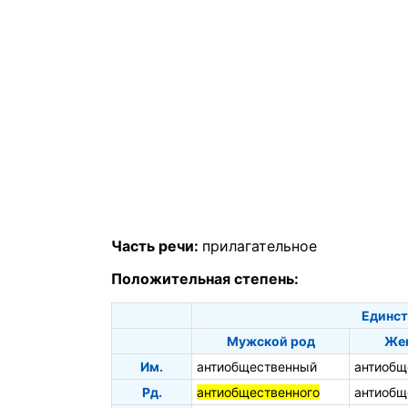
Часть речи:
прилагательное
Положительная степень:
Единст
Мужской род
Жен
Им.
антиобщественный
антиобщ
Рд.
антиобщественного
антиобщ