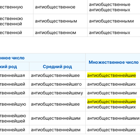
антиобщественные
ественную
антиобщественное
антиобщественных
ественною
антиобщественным
антиобщественными
ественной
ественной
антиобщественном
антиобщественных
нное число
Множественное число
кий род
Средний род
твеннейшая
антиобщественнейшее
антиобщественнейшие
твеннейшей
антиобщественнейшего
антиобщественнейших
твеннейшей
антиобщественнейшему
антиобщественнейшим
антиобщественнейшие
твеннейшую
антиобщественнейшее
антиобщественнейших
твеннейшею
антиобщественнейшим
антиобщественнейшими
твеннейшей
твеннейшей
антиобщественнейшем
антиобщественнейших