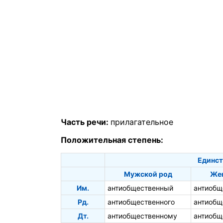
Часть речи:
прилагательное
Положительная степень:
Единст
Мужской род
Жен
Им.
антиобщественный
антиобщ
Рд.
антиобщественного
антиобщ
Дт.
антиобщественному
антиобщ