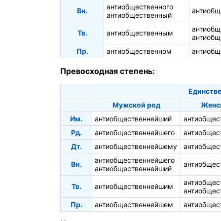
антиобщественного
Вн.
антиобщ
антиобщественный
антиобщ
Тв.
антиобщественным
антиобщ
Пр.
антиобщественном
антиобщ
Превосходная степень:
Единстве
Мужской род
Женс
Им.
антиобщественнейший
антиобщес
Рд.
антиобщественнейшего
антиобщес
Дт.
антиобщественнейшему
антиобщес
антиобщественнейшего
Вн.
антиобщес
антиобщественнейший
антиобщес
Тв.
антиобщественнейшим
антиобщес
Пр.
антиобщественнейшем
антиобщес