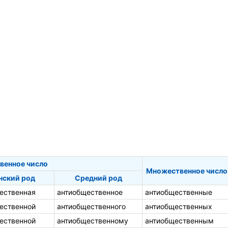
венное число
Множественное число
ский род
Средний род
ественная
антиобщественное
антиобщественные
ественной
антиобщественного
антиобщественных
ественной
антиобщественному
антиобщественным