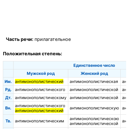
Часть речи:
прилагательное
Положительная степень:
Единственное число
Мужской род
Женский род
Им.
антимонополистический
антимонополистическая
ант
Рд.
антимонополистического
антимонополистической
ант
Дт.
антимонополистическому
антимонополистической
ан
антимонополистического
Вн.
антимонополистическую
ант
антимонополистический
антимонополистическою
Тв.
антимонополистическим
ан
антимонополистической