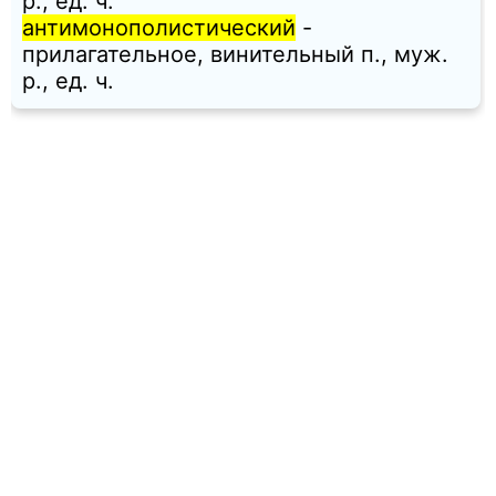
p., ед. ч.
антимонополистический
-
прилагательное, винительный п., муж.
p., ед. ч.