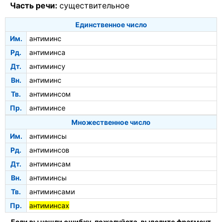
Часть речи:
существительное
Единственное число
Им.
антиминс
Рд.
антиминса
Дт.
антиминсу
Вн.
антиминс
Тв.
антиминсом
Пр.
антиминсе
Множественное число
Им.
антиминсы
Рд.
антиминсов
Дт.
антиминсам
Вн.
антиминсы
Тв.
антиминсами
Пр.
антиминсах
Если вы нашли ошибку, пожалуйста, выделите фрагмент