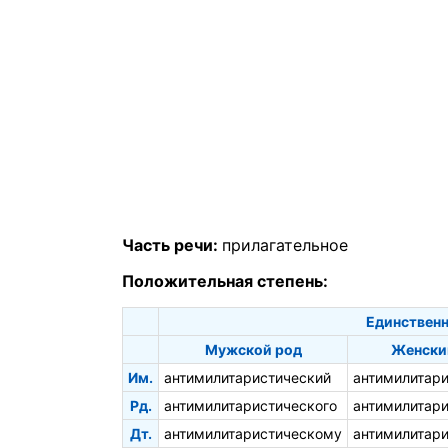
Часть речи:
прилагательное
Положительная степень:
Единственн
Мужской род
Женски
Им.
антимилитаристический
антимилитар
Рд.
антимилитаристического
антимилитар
Дт.
антимилитаристическому
антимилитар