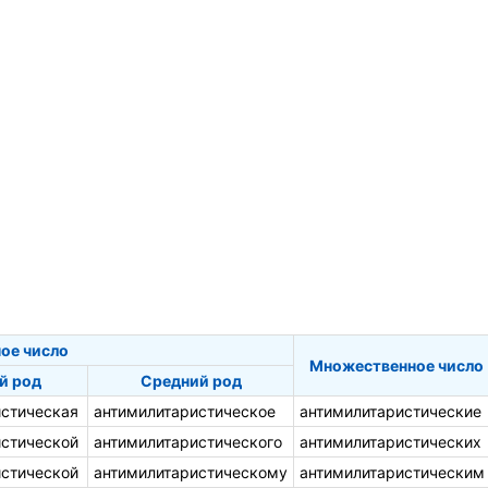
ое число
Множественное число
й род
Средний род
истическая
антимилитаристическое
антимилитаристические
истической
антимилитаристического
антимилитаристических
истической
антимилитаристическому
антимилитаристическим