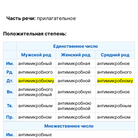
Часть речи:
прилагательное
Положительная степень:
Единственное число
Мужской род
Женский род
Средний род
Им.
антимикробный
антимикробная
антимикробное
Рд.
антимикробного
антимикробной
антимикробного
Дт.
антимикробному
антимикробной
антимикробному
антимикробного
Вн.
антимикробную
антимикробное
антимикробный
антимикробною
Тв.
антимикробным
антимикробным
антимикробной
Пр.
антимикробном
антимикробной
антимикробном
Множественное число
Им.
антимикробные