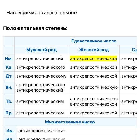
Часть речи:
прилагательное
Положительная степень:
Единственное число
Мужской род
Женский род
Сре
Им.
антикрепостнический
антикрепостническая
антикре
Рд.
антикрепостнического
антикрепостнической
антикре
Дт.
антикрепостническому
антикрепостнической
антикре
антикрепостнического
Вн.
антикрепостническую
антикре
антикрепостнический
антикрепостническою
Тв.
антикрепостническим
антикре
антикрепостнической
Пр.
антикрепостническом
антикрепостнической
антикре
Множественное число
Им.
антикрепостнические
Рд.
антикрепостнических