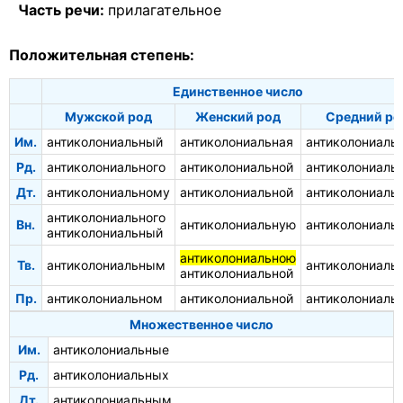
Часть речи:
прилагательное
Положительная степень:
Единственное число
Мужской род
Женский род
Средний ро
Им.
антиколониальный
антиколониальная
антиколониаль
Рд.
антиколониального
антиколониальной
антиколониаль
Дт.
антиколониальному
антиколониальной
антиколониаль
антиколониального
Вн.
антиколониальную
антиколониаль
антиколониальный
антиколониальною
Тв.
антиколониальным
антиколониаль
антиколониальной
Пр.
антиколониальном
антиколониальной
антиколониаль
Множественное число
Им.
антиколониальные
Рд.
антиколониальных
Дт.
антиколониальным