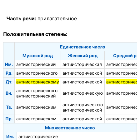
Часть речи:
прилагательное
Положительная степень:
Единственное число
Мужской род
Женский род
Средний ро
Им.
антиисторический
антиисторическая
антиисторичес
Рд.
антиисторического
антиисторической
антиисторичес
Дт.
антиисторическому
антиисторической
антиисторичес
антиисторического
Вн.
антиисторическую
антиисторичес
антиисторический
антиисторическою
Тв.
антиисторическим
антиисторичес
антиисторической
Пр.
антиисторическом
антиисторической
антиисторичес
Множественное число
Им.
антиисторические