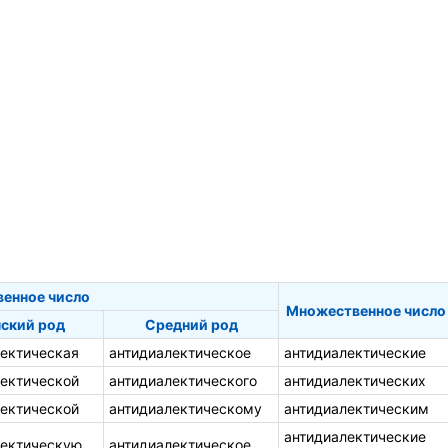
венное число
Множественное число
ский род
Средний род
лектическая
антидиалектическое
антидиалектические
лектической
антидиалектического
антидиалектических
лектической
антидиалектическому
антидиалектическим
антидиалектические
лектическую
антидиалектическое