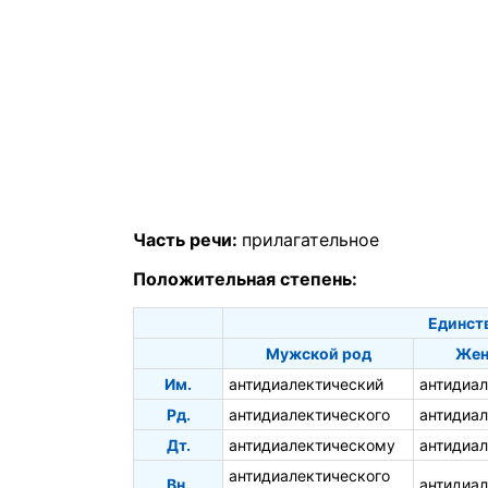
Часть речи:
прилагательное
Положительная степень:
Единст
Мужской род
Жен
Им.
антидиалектический
антидиа
Рд.
антидиалектического
антидиа
Дт.
антидиалектическому
антидиа
антидиалектического
Вн.
антидиа