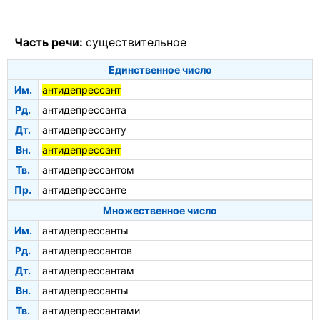
Часть речи:
существительное
Единственное число
Им.
антидепрессант
Рд.
антидепрессанта
Дт.
антидепрессанту
Вн.
антидепрессант
Тв.
антидепрессантом
Пр.
антидепрессанте
Множественное число
Им.
антидепрессанты
Рд.
антидепрессантов
Дт.
антидепрессантам
Вн.
антидепрессанты
Тв.
антидепрессантами