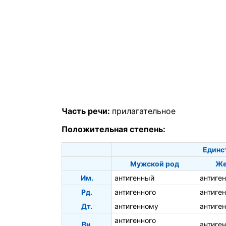
Часть речи:
прилагательное
Положительная степень:
Единс
Мужской род
Же
Им.
антигенный
антиге
Рд.
антигенного
антиге
Дт.
антигенному
антиге
антигенного
Вн.
антиге