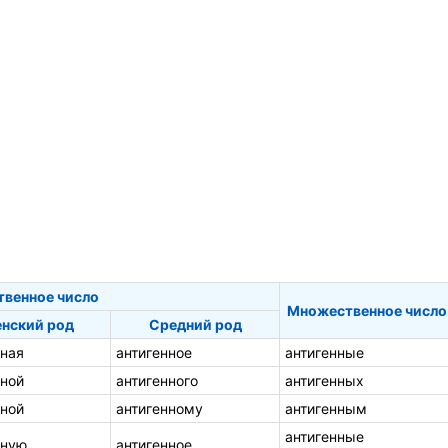
твенное число
Множественное число
нский род
Средний род
нная
антигенное
антигенные
нной
антигенного
антигенных
нной
антигенному
антигенным
антигенные
нную
антигенное