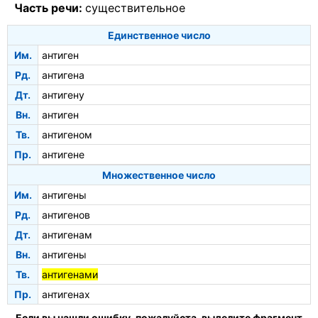
Часть речи:
существительное
Единственное число
Им.
антиген
Рд.
антигена
Дт.
антигену
Вн.
антиген
Тв.
антигеном
Пр.
антигене
Множественное число
Им.
антигены
Рд.
антигенов
Дт.
антигенам
Вн.
антигены
Тв.
антигенами
Пр.
антигенах
Если вы нашли ошибку, пожалуйста, выделите фрагмент