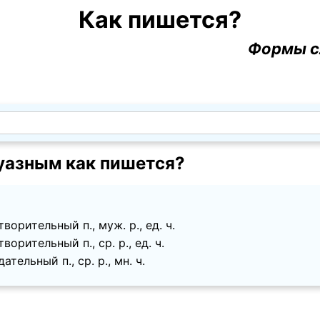
Как пишется?
Формы с
азным как пишется?
ворительный п., муж. p., ед. ч.
ворительный п., ср. p., ед. ч.
ательный п., ср. p., мн. ч.