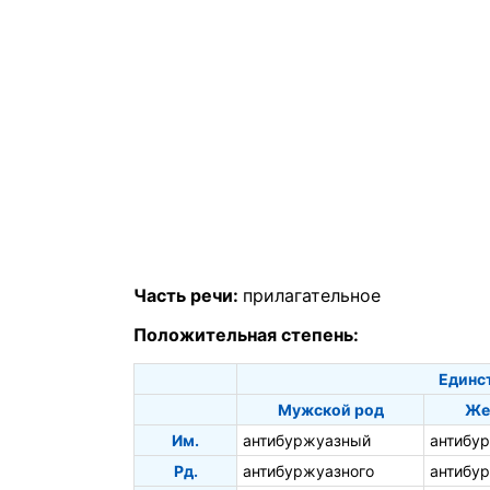
Часть речи:
прилагательное
Положительная степень:
Единс
Мужской род
Же
Им.
антибуржуазный
антибу
Рд.
антибуржуазного
антибу