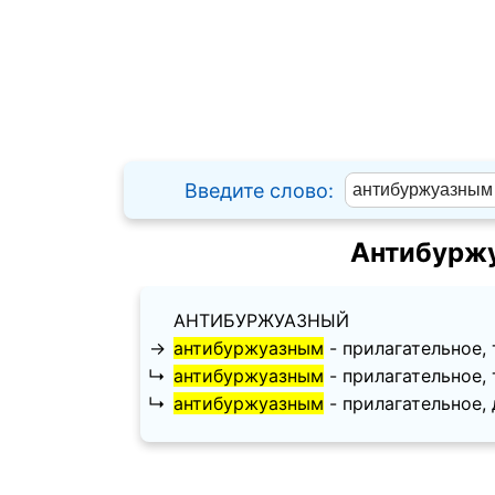
Введите слово:
Антибуржу
АНТИБУРЖУАЗНЫЙ
→
антибуржуазным
- прилагательное, т
↳
антибуржуазным
- прилагательное, т
↳
антибуржуазным
- прилагательное, д