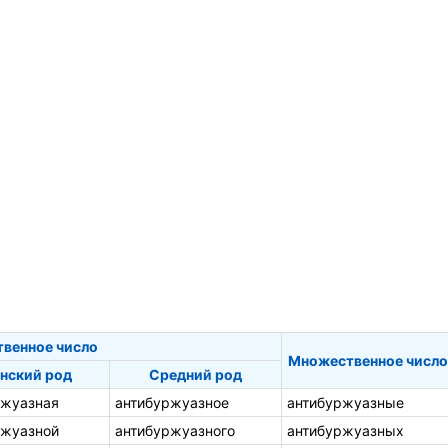
твенное число
Множественное число
нский род
Средний род
ржуазная
антибуржуазное
антибуржуазные
ржуазной
антибуржуазного
антибуржуазных