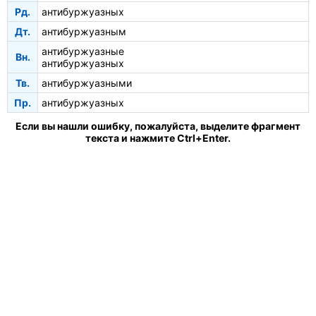
Рд.
антибуржуазных
Дт.
антибуржуазным
антибуржуазные
Вн.
антибуржуазных
Тв.
антибуржуазными
Пр.
антибуржуазных
Если вы нашли ошибку, пожалуйста, выделите фрагмент
текста и нажмите Ctrl+Enter.