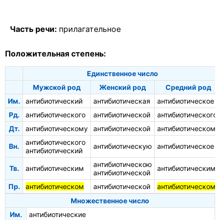
Часть речи:
прилагательное
Положительная степень:
Единственное число
Мужской род
Женский род
Средний род
Им.
антибиотический
антибиотическая
антибиотическое
Рд.
антибиотического
антибиотической
антибиотического
Дт.
антибиотическому
антибиотической
антибиотическому
антибиотического
Вн.
антибиотическую
антибиотическое
антибиотический
антибиотическою
Тв.
антибиотическим
антибиотическим
антибиотической
Пр.
антибиотическом
антибиотической
антибиотическом
Множественное число
Им.
антибиотические