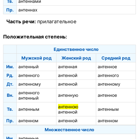
Тв.
антеннами
Пр.
антеннах
Часть речи:
прилагательное
Положительная степень:
Единственное число
Мужской род
Женский род
Средний род
Им.
антенный
антенная
антенное
Рд.
антенного
антенной
антенного
Дт.
антенному
антенной
антенному
антенного
Вн.
антенную
антенное
антенный
антенною
Тв.
антенным
антенным
антенной
Пр.
антенном
антенной
антенном
Множественное число
Им.
антенные