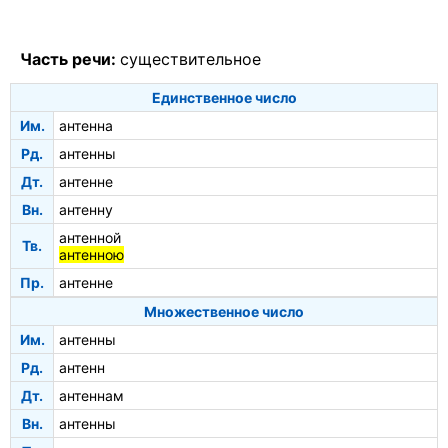
Часть речи:
существительное
Единственное число
Им.
антенна
Рд.
антенны
Дт.
антенне
Вн.
антенну
антенной
Тв.
антенною
Пр.
антенне
Множественное число
Им.
антенны
Рд.
антенн
Дт.
антеннам
Вн.
антенны