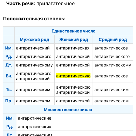
Часть речи:
прилагательное
Положительная степень:
Единственное число
Мужской род
Женский род
Средний род
Им.
антарктический
антарктическая
антарктическое
Рд.
антарктического
антарктической
антарктического
Дт.
антарктическому
антарктической
антарктическому
антарктического
Вн.
антарктическую
антарктическое
антарктический
антарктическою
Тв.
антарктическим
антарктическим
антарктической
Пр.
антарктическом
антарктической
антарктическом
Множественное число
Им.
антарктические
Рд.
антарктических
Дт.
антарктическим