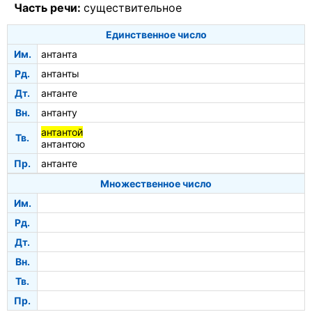
Часть речи:
существительное
Единственное число
Им.
антанта
Рд.
антанты
Дт.
антанте
Вн.
антанту
антантой
Тв.
антантою
Пр.
антанте
Множественное число
Им.
Рд.
Дт.
Вн.
Тв.
Пр.