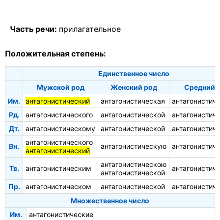
Часть речи:
прилагательное
Положительная степень:
Единственное число
Мужской род
Женский род
Средний 
Им.
антагонистический
антагонистическая
антагонистич
Рд.
антагонистического
антагонистической
антагонистич
Дт.
антагонистическому
антагонистической
антагонистич
антагонистического
Вн.
антагонистическую
антагонистич
антагонистический
антагонистическою
Тв.
антагонистическим
антагонистич
антагонистической
Пр.
антагонистическом
антагонистической
антагонистич
Множественное число
Им.
антагонистические