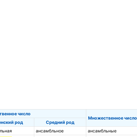
твенное число
Множественное число
нский род
Средний род
льная
ансамбльное
ансамбльные