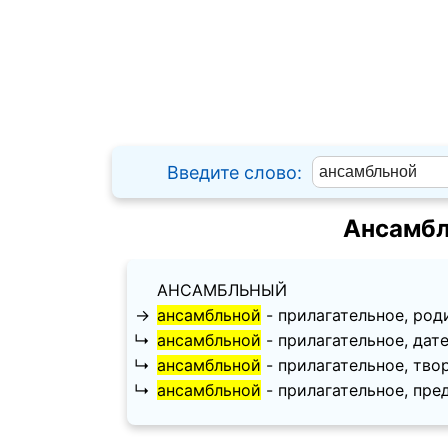
Введите слово:
Ансамбл
АНСАМБЛЬНЫЙ
→
ансамбльной
- прилагательное, родит
↳
ансамбльной
- прилагательное, дател
↳
ансамбльной
- прилагательное, твори
↳
ансамбльной
- прилагательное, предл