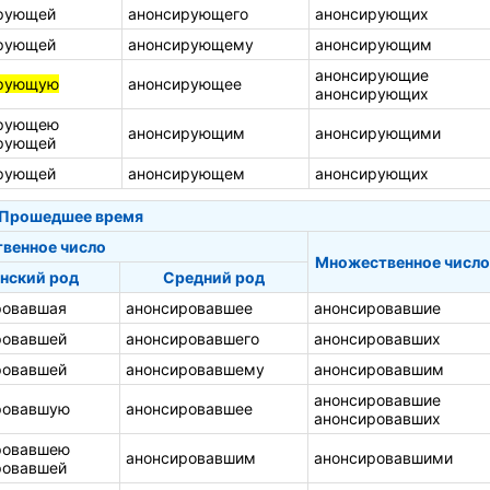
рующей
анонсирующего
анонсирующих
рующей
анонсирующему
анонсирующим
анонсирующие
ирующую
анонсирующее
анонсирующих
ирующею
анонсирующим
анонсирующими
рующей
рующей
анонсирующем
анонсирующих
Прошедшее время
твенное число
Множественное число
нский род
Средний род
ровавшая
анонсировавшее
анонсировавшие
ровавшей
анонсировавшего
анонсировавших
ровавшей
анонсировавшему
анонсировавшим
анонсировавшие
ровавшую
анонсировавшее
анонсировавших
ровавшею
анонсировавшим
анонсировавшими
ровавшей