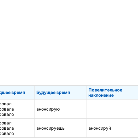
Повелительное
дшее время
Будущее время
наклонение
ровал
ровала
анонсирую
ровало
ровал
ровала
анонсируешь
анонсируй
ровало