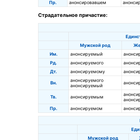
Пр.
анонсировавшем
анонси
Страдательное причастие:
Единс
Мужской род
Же
Им.
анонсируемый
анонси
Рд.
анонсируемого
анонси
Дт.
анонсируемому
анонси
анонсируемого
Вн.
анонси
анонсируемый
анонси
Тв.
анонсируемым
анонси
Пр.
анонсируемом
анонси
Еди
Мужской род