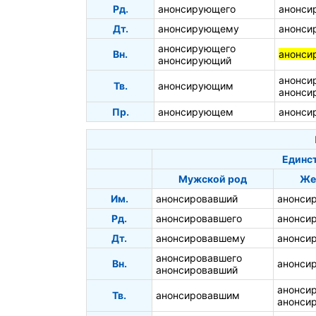
Рд.
анонсирующего
анонси
Дт.
анонсирующему
анонси
анонсирующего
Вн.
анонс
анонсирующий
анонс
Тв.
анонсирующим
анонси
Пр.
анонсирующем
анонси
Единс
Мужской род
Же
Им.
анонсировавший
анонси
Рд.
анонсировавшего
анонси
Дт.
анонсировавшему
анонси
анонсировавшего
Вн.
анонси
анонсировавший
анонси
Тв.
анонсировавшим
анонси