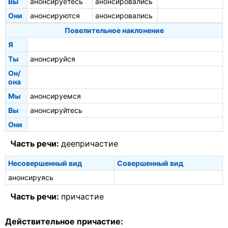
Вы
анонсируетесь
анонсировались
Они
анонсируются
анонсировались
Повелительное наклонение
Я
Ты
анонсируйся
Он/
она
Мы
анонсируемся
Вы
анонсируйтесь
Они
Часть речи:
деепричастие
Несовершенный вид
Совершенный вид
анонсируясь
Часть речи:
причастие
Действительное причастие: