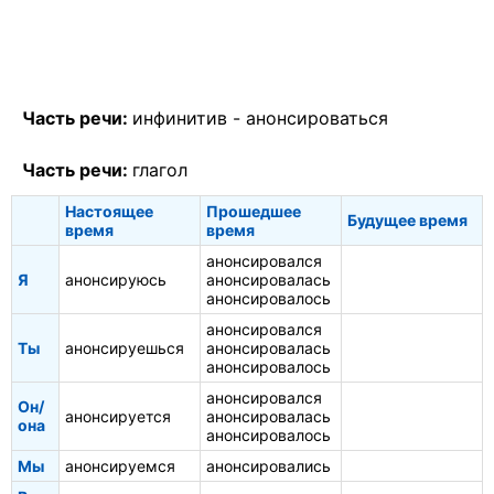
Часть речи:
инфинитив -
анонсироваться
Часть речи:
глагол
Настоящее
Прошедшее
Будущее время
время
время
анонсировался
Я
анонсируюсь
анонсировалась
анонсировалось
анонсировался
Ты
анонсируешься
анонсировалась
анонсировалось
анонсировался
Он/
анонсируется
анонсировалась
она
анонсировалось
Мы
анонсируемся
анонсировались