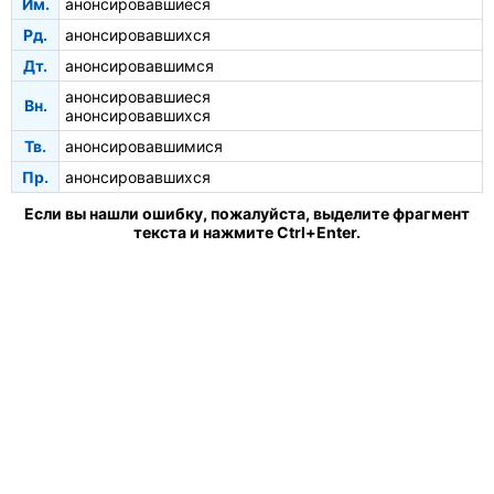
Им.
анонсировавшиеся
Рд.
анонсировавшихся
Дт.
анонсировавшимся
анонсировавшиеся
Вн.
анонсировавшихся
Тв.
анонсировавшимися
Пр.
анонсировавшихся
Если вы нашли ошибку, пожалуйста, выделите фрагмент
текста и нажмите Ctrl+Enter.