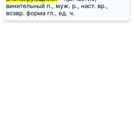
винительный п., муж. p., наст. вр.,
возвр. форма гл., ед. ч.